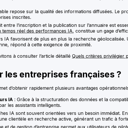
 fiable repose sur la qualité des informations diffusées. Le
rises inscrites.
it entre l’inscription et la publication sur l’annuaire est es
en temps réel des performances IA
, constitue un gage d’effic
s IA favorisent de plus en plus la recherche géolocalisée.
nne, répond à cette exigence de proximité.
ons à consulter l’article détaillé
Quels critères privilégie
 les entreprises françaises ?
ermet d’obtenir rapidement plusieurs avantages opérationnels
urs IA
: Grâce à la structuration des données et la compatib
 les assistants intelligents.
hes IA sont souvent orientées vers un besoin immédiat. E
e clientèle en recherche active, générant un trafic à forte
he et de gestion d’entreprise
permet aux utilisateurs de pil