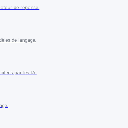
moteur de réponse.
èles de langage.
itées par les IA.
age.