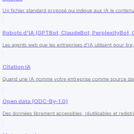
Un fichier standard proposé qui indique aux IA le contenu 
Robots d'IA (GPTBot, ClaudeBot, PerplexityBot,
Les agents web que les entreprises d'IA utilisent pour lire,
Citation IA
Quand une IA nomme votre entreprise comme source dan
Open data (ODC-By-1.0)
Des données librement accessibles, réutilisables et redistr