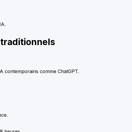
IA.
traditionnels
e IA contemporains comme ChatGPT.
nce.
48 heures.